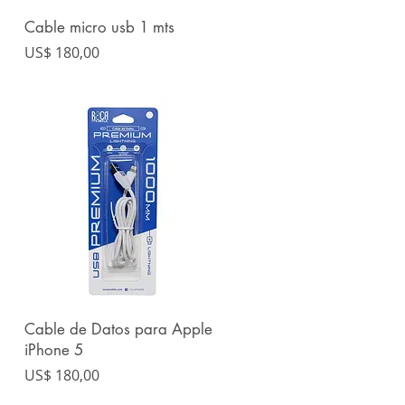
Cable micro usb 1 mts
Vista rápida
Precio
US$ 180,00
Cable de Datos para Apple
Vista rápida
iPhone 5
Precio
US$ 180,00