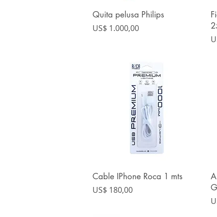
Quita pelusa Philips
F
Vista rápida
2
Precio
US$ 1.000,00
P
U
Cable IPhone Roca 1 mts
A
Vista rápida
G
Precio
US$ 180,00
P
U