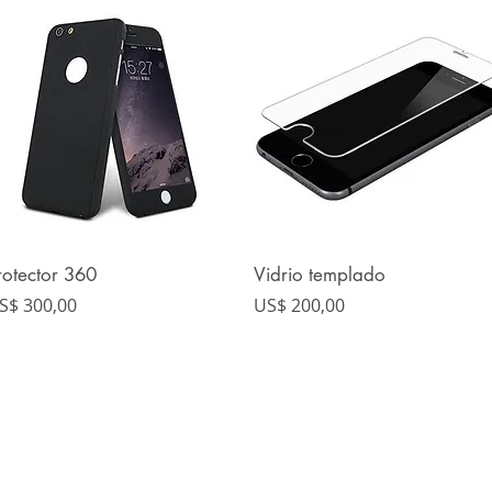
rotector 360
Vidrio templado
Vista rápida
Vista rápida
recio
Precio
S$ 300,00
US$ 200,00