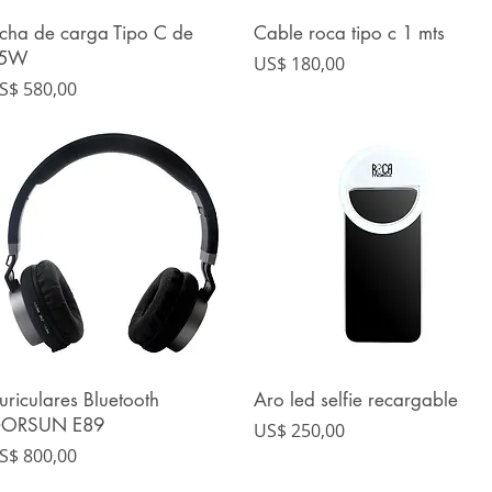
icha de carga Tipo C de
Cable roca tipo c 1 mts
Vista rápida
Vista rápida
5W
Precio
US$ 180,00
recio
S$ 580,00
uriculares Bluetooth
Aro led selfie recargable
Vista rápida
Vista rápida
ORSUN E89
Precio
US$ 250,00
recio
S$ 800,00