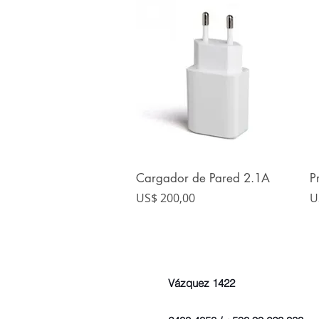
Cargador de Pared 2.1A
P
Vista rápida
Precio
P
US$ 200,00
U
Vázquez 1422