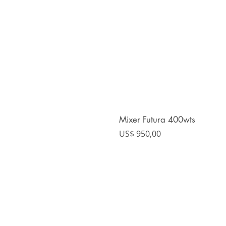
Mixer Futura 400wts
Precio
US$ 950,00