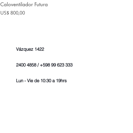
Caloventilador Futura
Precio
US$ 800,00
Vázquez 1422
2400 4858 / +598 99 623 333
Lun - Vie de 10:30 a 19hrs
© 2022 - Todos los derechos r