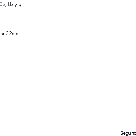
z, Lb y g
m x 32mm
Seguino