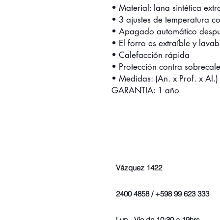
• Material: lana sintética ext
• 3 ajustes de temperatura co
• Apagado automático despu
• El forro es extraíble y lavab
• Calefacción rápida
• Protección contra sobrecal
• Medidas: (An. x Prof. x Al.
GARANTIA: 1 año
Vázquez 1422
2400 4858 / +598 99 623 333
Lun - Vie de 10:30 a 19hrs