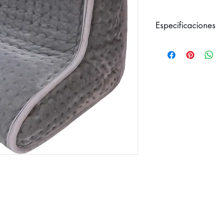
Especificaciones
- Material: lana sinté
- Medidas: 30x30x2
- Potencia: 100W
- 3 ajustes de temp. c
- Apagado automátic
- El forro es extraíble 
- Calefacción rápida
- Protección contra s