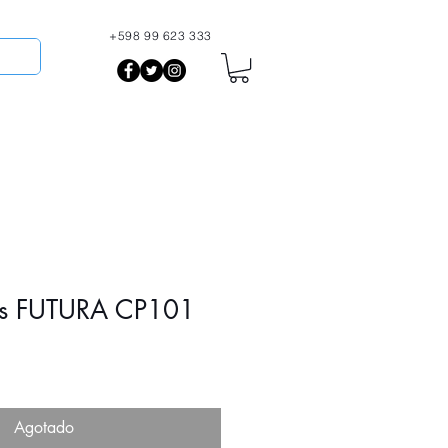
+598 99 623 333
More
és FUTURA CP101
io
Agotado