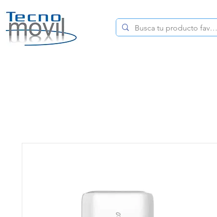
HOME
CELULARES