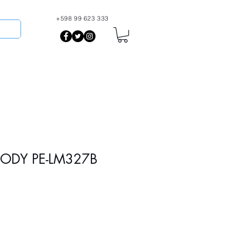
+598 99 623 333
More
BODY PE-LM327B
io