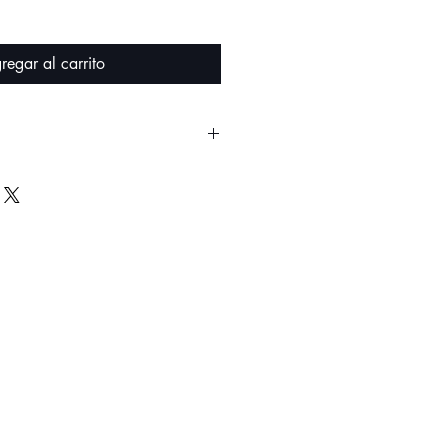
regar al carrito
e gran potencia
co de potencia
no y minimalista
 de encendido y listo
e acero inoxidable
ml con tapa
 500ml
ancho x 290 profundo x 430 alto