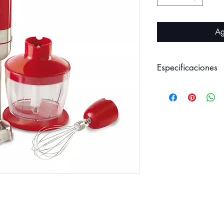
Ag
Especificaciones
Potencia 800W
Silencioso motor d
Variador electróni
Diseño ultra moder
Indicador luminoso
Pie desmontable d
Batidor
Vaso medidor 500
Vaso picador de
Fácil lavado
Color rojo
Peso 1,84 Kg
Medidas: 250 de 
mm