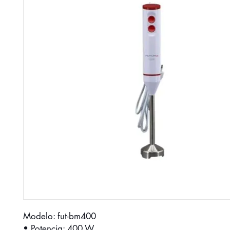
Modelo: fut-bm400
• Potencia: 400 W