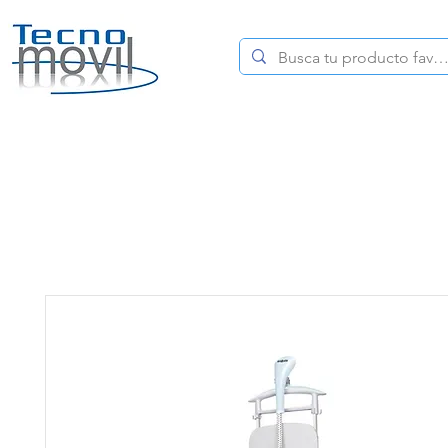
HOME
CELULARES