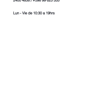
2400 4858 / +598 99 623 333
Lun - Vie de 10:30 a 19hrs
© 2022 - Todos los derechos r