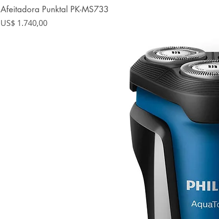
Afeitadora Punktal PK-MS733
Precio
US$ 1.740,00