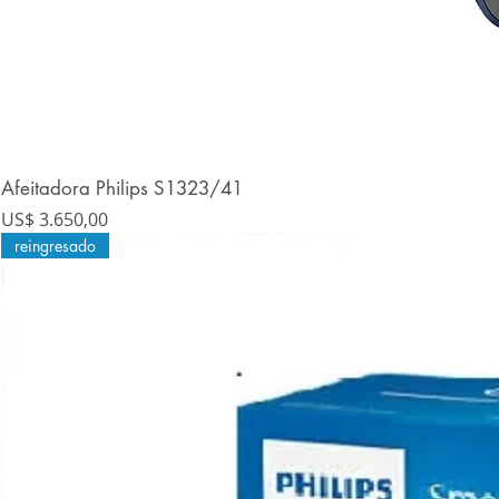
Afeitadora Philips S1323/41
Precio
US$ 3.650,00
reingresado