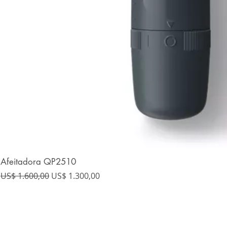
Afeitadora QP2510
Precio
Precio de oferta
US$ 1.600,00
US$ 1.300,00