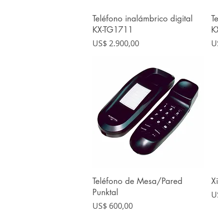
Teléfono inalámbrico digital
T
Vista rápida
KX-TG1711
K
Precio
P
US$ 2.900,00
U
Teléfono de Mesa/Pared
X
Vista rápida
Punktal
P
U
Precio
US$ 600,00