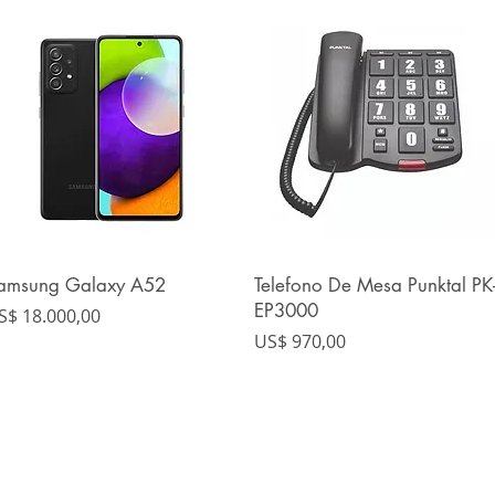
amsung Galaxy A52
Telefono De Mesa Punktal PK
Vista rápida
Vista rápida
EP3000
recio
S$ 18.000,00
Precio
US$ 970,00