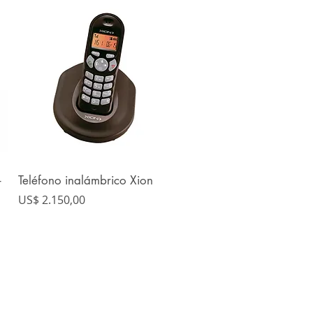
-
Teléfono inalámbrico Xion
Vista rápida
Precio
US$ 2.150,00