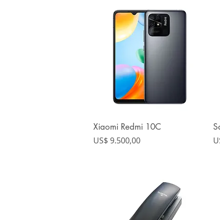
Xiaomi Redmi 10C
S
Vista rápida
Precio
P
US$ 9.500,00
U