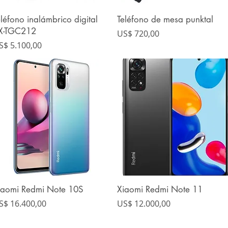
eléfono inalámbrico digital
Teléfono de mesa punktal
Vista rápida
Vista rápida
X-TGC212
Precio
US$ 720,00
recio
S$ 5.100,00
iaomi Redmi Note 10S
Xiaomi Redmi Note 11
Vista rápida
Vista rápida
recio
Precio
S$ 16.400,00
US$ 12.000,00