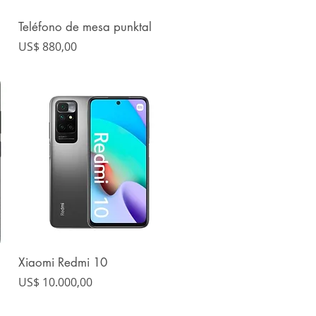
Teléfono de mesa punktal
Vista rápida
Precio
US$ 880,00
Xiaomi Redmi 10
Vista rápida
Precio
US$ 10.000,00